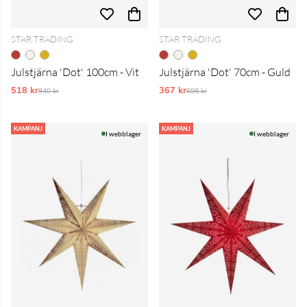
STAR TRADING
STAR TRADING
Julstjärna 'Dot' 100cm - Vit
Julstjärna 'Dot' 70cm - Guld
518 kr
Ordinarie pris:
367 kr
Ordinarie pris:
840 kr
698 kr
KAMPANJ
KAMPANJ
I webblager
I webblager