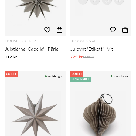
HOUSE DOCTOR
BLOOMINGVILLE
Julstjärna 'Capella' - Pärla
Julpynt 'Etikett' - Vit
112 kr
729 kr
Ordinarie pris:
1449 kr
OUTLET
OUTLET
I webblager
I webblager
RESPONSIBLE