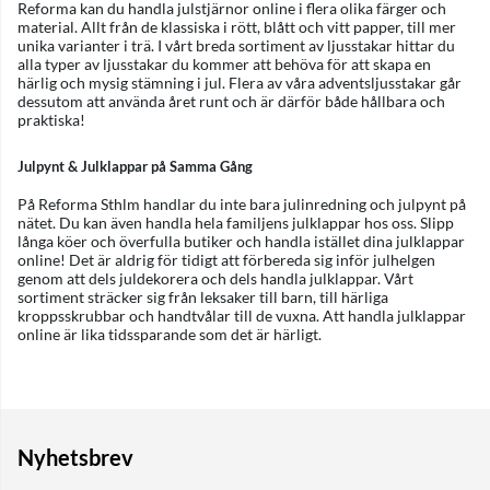
Reforma kan du handla julstjärnor online i flera olika färger och
material. Allt från de klassiska i rött, blått och vitt papper, till mer
unika varianter i trä. I vårt breda sortiment av ljusstakar hittar du
alla typer av ljusstakar du kommer att behöva för att skapa en
härlig och mysig stämning i jul. Flera av våra adventsljusstakar går
dessutom att använda året runt och är därför både hållbara och
praktiska!
Julpynt & Julklappar på Samma Gång
På Reforma Sthlm handlar du inte bara julinredning och julpynt på
nätet. Du kan även handla hela familjens julklappar hos oss. Slipp
långa köer och överfulla butiker och handla istället dina julklappar
online! Det är aldrig för tidigt att förbereda sig inför julhelgen
genom att dels juldekorera och dels handla julklappar. Vårt
sortiment sträcker sig från leksaker till barn, till härliga
kroppsskrubbar och handtvålar till de vuxna. Att handla julklappar
online är lika tidssparande som det är härligt.
Nyhetsbrev