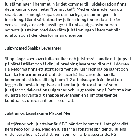
julstämningen i hemmet. När det kommer till juldekoration finns
det ingenting som heter ”för mycket”! Med enkla medel kan du
snabbt och smidigt skapa den där härliga julstämningen i din
inredning. Bland vårt utbud av julinredning finner du allt från
vackra ljuslyktor och ljusslingor till unika julgranskulor och
adventsljusstakar. Med den rätta julstämningen i hemmet blir
julafton och tiden dessförinnan underbar.
Julpynt med Snabba Leveranser
Slipp långa köer, överfulla butiker och julstress! Handla ditt julpynt
på nätet istället och få din julinredning levererad direkt till dörren.
På Reforma finns ett stort sortiment av julinredning på lagret och
kan därför garantera dig att de lagerhållna varor du handlar
kommer att skickas till dig inom 1-2 arbetsdagar från de att du
lägger din beställning. När du handlar juldekoration, så som
julstjärnor, dekorationsjulgranar och julgranskulor på Reforma kan
du alltså förvänta dig snabba leveranser, en tillmötesgående
kundtjänst, prisgaranti och returrätt.
Julstjärnor, Ljusstakar & Mycket Mer
Julstjärnor och ljusstakar är ABC när det kommer till att göra ditt
hem redo för julen. Med en julstjärna i fönstret sprider du julens
underbara ljus i såväl ditt hem som för förbipasserande. På