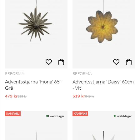
REFORMA
REFORMA
Adventsstjärna 'Fiona' 65 -
Adventsstjärna 'Daisy' 60cm
Grå
- Vit
479 kr
Ordinarie pris:
519 kr
Ordinarie pris:
599 kr
649 kr
KAMPANJ
KAMPANJ
I webblager
I webblager