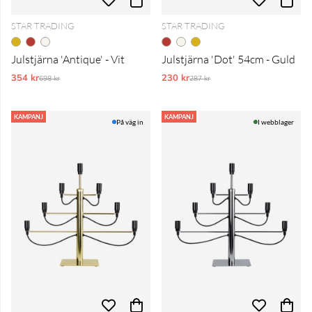
STAR TRADING
STAR TRADING
Julstjärna 'Antique' - Vit
Julstjärna 'Dot' 54cm - Guld
354 kr
Ordinarie pris:
230 kr
Ordinarie pris:
698 kr
287 kr
KAMPANJ
KAMPANJ
På väg in
I webblager