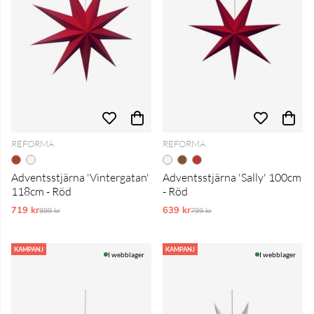
REFORMA
REFORMA
Adventsstjärna 'Vintergatan'
Adventsstjärna 'Sally' 100cm
118cm - Röd
- Röd
719 kr
Ordinarie pris:
639 kr
Ordinarie pris:
899 kr
799 kr
KAMPANJ
KAMPANJ
I webblager
I webblager