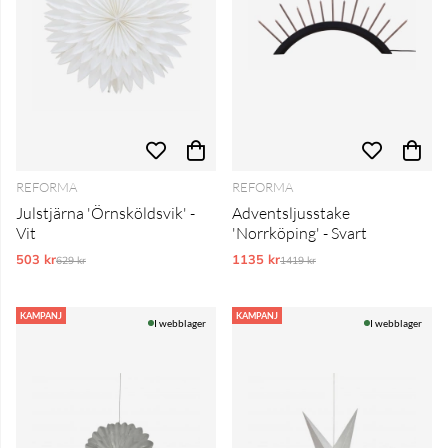
REFORMA
REFORMA
Julstjärna 'Örnsköldsvik' -
Adventsljusstake
Vit
'Norrköping' - Svart
503 kr
Ordinarie pris:
1135 kr
Ordinarie pris:
629 kr
1419 kr
KAMPANJ
KAMPANJ
I webblager
I webblager