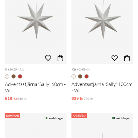
REFORMA
REFORMA
Adventsstjärna 'Sally' 60cm -
Adventsstjärna 'Sally' 100cm
Vit
- Vit
519 kr
Ordinarie pris:
639 kr
Ordinarie pris:
649 kr
799 kr
KAMPANJ
KAMPANJ
I webblager
I webblager