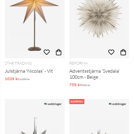
STAR TRADING
REFORMA
Julstjärna 'Nicolas' - Vit
Adventsstjärna 'Svedala'
100cm - Beige
1039 kr
Ordinarie pris:
1299 kr
759 kr
Ordinarie pris:
949 kr
KAMPANJ
I webblager
I webblager