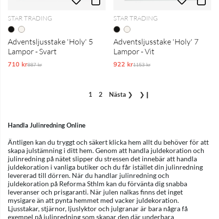
STAR TRADING
STAR TRADING
Adventsljusstake 'Holy' 5
Adventsljusstake 'Holy' 7
Lampor - Svart
Lampor - Vit
710 kr
Ordinarie pris:
922 kr
Ordinarie pris:
887 kr
1153 kr
1
2
Nästa
❯
❯❙
Handla Julinredning Online
Äntligen kan du tryggt och säkert klicka hem allt du behöver för att
skapa julstämning i ditt hem. Genom att handla juldekoration och
julinredning på nätet slipper du stressen det innebär att handla
juldekoration i vanliga butiker och du får istället din julinredning
levererad till dörren. När du handlar julinredning och
juldekoration på Reforma Sthlm kan du förvänta dig snabba
leveranser och prisgaranti. När julen nalkas finns det inget
mysigare än att pynta hemmet med vacker juldekoration.
Ljusstakar, stjärnor, ljuslyktor och julgranar är bara några få
exempel på julinredning som skapar den där underbara