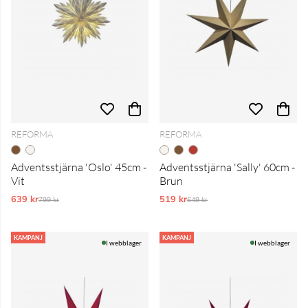
REFORMA
REFORMA
Adventsstjärna 'Oslo' 45cm -
Adventsstjärna 'Sally' 60cm -
Vit
Brun
639 kr
Ordinarie pris:
519 kr
Ordinarie pris:
799 kr
649 kr
KAMPANJ
KAMPANJ
I webblager
I webblager