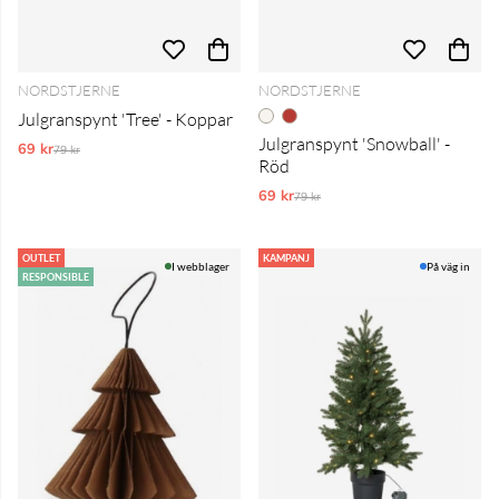
NORDSTJERNE
NORDSTJERNE
Julgranspynt 'Tree' - Koppar
Julgranspynt 'Snowball' -
69 kr
Ordinarie pris:
79 kr
Röd
69 kr
Ordinarie pris:
79 kr
OUTLET
KAMPANJ
I webblager
På väg in
RESPONSIBLE