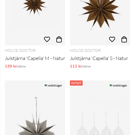
HOUSE DOCTOR
HOUSE DOCTOR
Julstjärna 'Capella' M - Natur
Julstjärna 'Capella' S - Natur
139 kr
Ordinarie pris:
112 kr
Ordinarie pris:
199 kr
199 kr
OUTLET
I webblager
I webblager