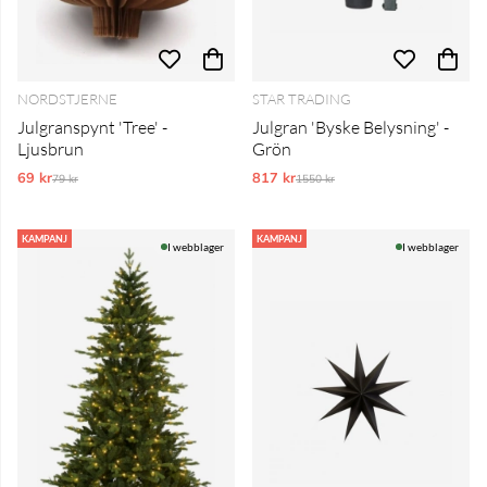
NORDSTJERNE
STAR TRADING
Julgranspynt 'Tree' -
Julgran 'Byske Belysning' -
Ljusbrun
Grön
69 kr
Ordinarie pris:
817 kr
Ordinarie pris:
79 kr
1550 kr
KAMPANJ
KAMPANJ
I webblager
I webblager