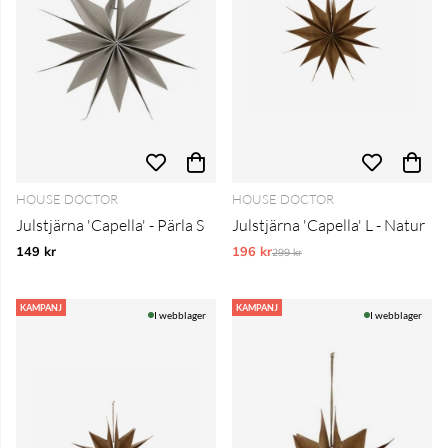
HOUSE DOCTOR
HOUSE DOCTOR
Julstjärna 'Capella' - Pärla S
Julstjärna 'Capella' L - Natur
149 kr
196 kr
Ordinarie pris:
299 kr
KAMPANJ
KAMPANJ
I webblager
I webblager