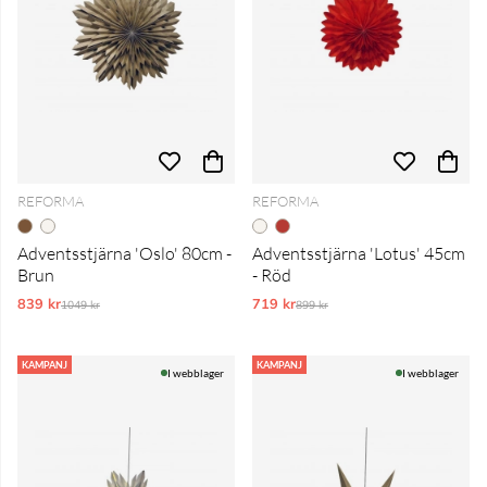
REFORMA
REFORMA
Adventsstjärna 'Oslo' 80cm -
Adventsstjärna 'Lotus' 45cm
Brun
- Röd
839 kr
Ordinarie pris:
719 kr
Ordinarie pris:
1049 kr
899 kr
KAMPANJ
KAMPANJ
I webblager
I webblager