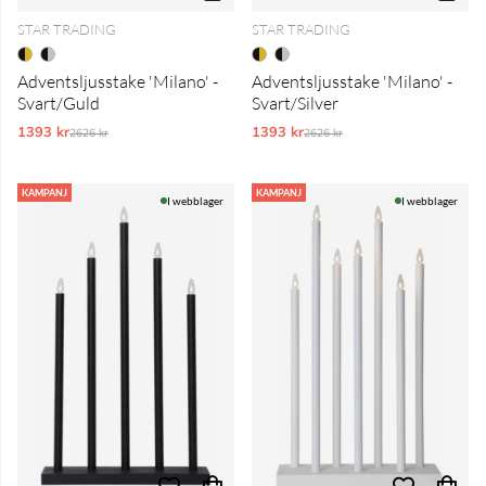
STAR TRADING
STAR TRADING
Adventsljusstake 'Milano' -
Adventsljusstake 'Milano' -
Svart/Guld
Svart/Silver
1393 kr
Ordinarie pris:
1393 kr
Ordinarie pris:
2626 kr
2626 kr
KAMPANJ
KAMPANJ
I webblager
I webblager