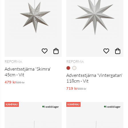
REFORMA
REFORMA
Adventsstjärna 'Skimra'
45cm - Vit
Adventsstjärna 'Vintergatan'
118cm - Vit
479 kr
Ordinarie pris:
599 kr
719 kr
Ordinarie pris:
899 kr
KAMPANJ
KAMPANJ
I webblager
I webblager