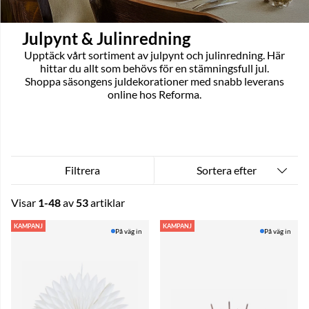
Julpynt & Julinredning
Upptäck vårt sortiment av julpynt och julinredning. Här
hittar du allt som behövs för en stämningsfull jul.
Shoppa säsongens juldekorationer med snabb leverans
online hos Reforma.
Sortera efter
Filtrera
Visar
1-48
av
53
artiklar
Produkter
KAMPANJ
KAMPANJ
På väg in
På väg in