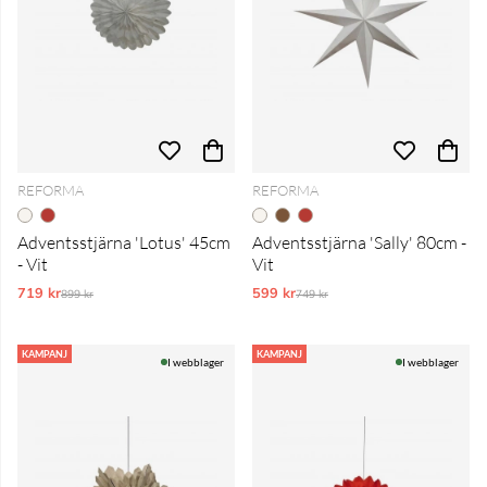
REFORMA
REFORMA
Adventsstjärna 'Lotus' 45cm
Adventsstjärna 'Sally' 80cm -
- Vit
Vit
719 kr
Ordinarie pris:
599 kr
Ordinarie pris:
899 kr
749 kr
KAMPANJ
KAMPANJ
I webblager
I webblager