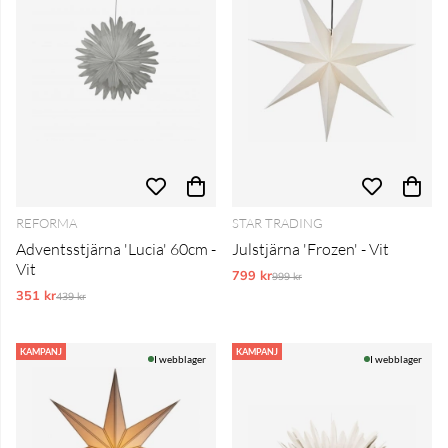
REFORMA
STAR TRADING
Adventsstjärna 'Lucia' 60cm -
Julstjärna 'Frozen' - Vit
Vit
799 kr
Ordinarie pris:
999 kr
351 kr
Ordinarie pris:
439 kr
KAMPANJ
KAMPANJ
I webblager
I webblager