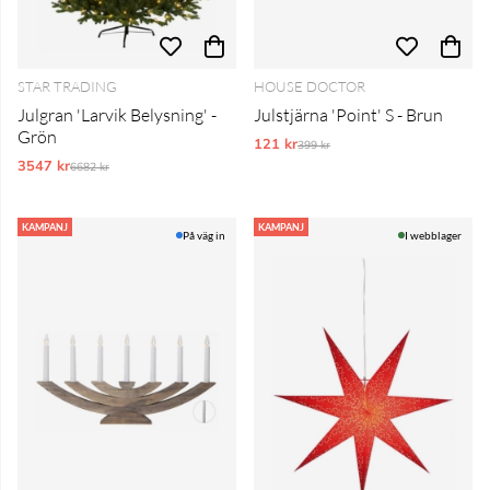
STAR TRADING
HOUSE DOCTOR
Julgran 'Larvik Belysning' -
Julstjärna 'Point' S - Brun
Grön
121 kr
Ordinarie pris:
399 kr
3547 kr
Ordinarie pris:
6682 kr
KAMPANJ
KAMPANJ
På väg in
I webblager