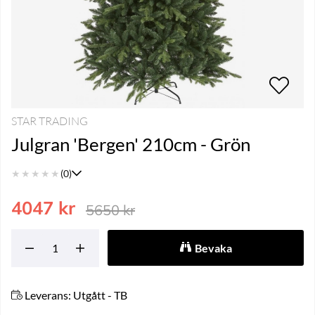
STAR TRADING
Julgran 'Bergen' 210cm - Grön
★
★
★
★
★
(0)
4047
kr
5650
kr
Bevaka
Leverans:
Utgått - TB