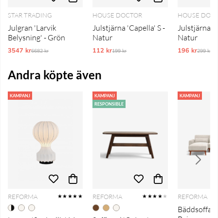
STAR TRADING
HOUSE DOCTOR
HOUSE DOC
Julgran 'Larvik
Julstjärna 'Capella' S -
Julstjärna 'C
Belysning' - Grön
Natur
Natur
3547 kr
Ordinarie pris:
112 kr
Ordinarie pris:
196 kr
Ordinar
6682 kr
199 kr
299 kr
Andra köpte även
KAMPANJ
KAMPANJ
KAMPANJ
RESPONSIBLE
REFORMA
REFORMA
REFORMA
★★★★★
★★★★
★
Bäddsoffa 'T