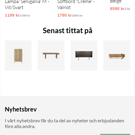
Beige
Lampa 'Senigallia' M -
Soffbord 'Créme' -
Vit/Svart
Valnöt
6590 kr
Ordina
7790 k
1199 kr
Ordinarie pris:
1790 kr
Ordinarie pris:
1799 kr
1990 kr
Senast tittat på
Nyhetsbrev
I vårt nyhetsbrev får du ta del av nyheter och erbjudanden
före alla andra.