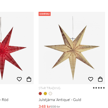
KAMPANJ
STAR TRADING
★★★★★
 - Röd
Julstjärna 'Antique' - Guld
is:
348 kr
Ordinarie pris:
698 kr