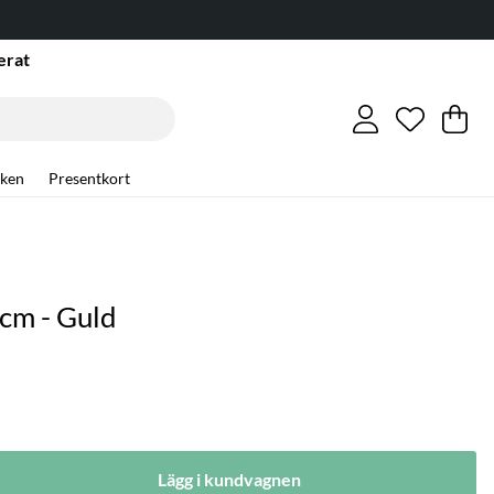
erat
Önskelis
Antal i ö
.
Va
An
.
ken
Presentkort
4cm - Guld
Lägg i kundvagnen