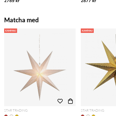
2789 kr
2877 kr
Matcha med
KAMPANJ
KAMPANJ
STAR TRADING
STAR TRADING