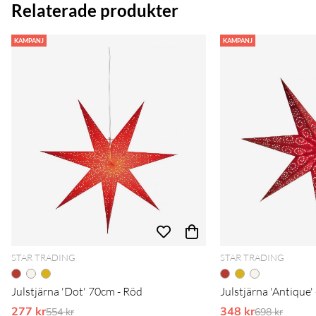
Relaterade produkter
KAMPANJ
KAMPANJ
STAR TRADING
STAR TRADING
Julstjärna 'Dot' 70cm - Röd
Julstjärna 'Antique'
277 kr
Ordinarie pris:
348 kr
Ordinarie pr
554 kr
698 kr