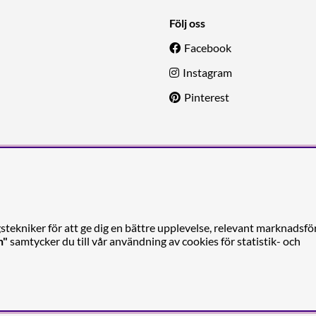
Följ oss
Facebook
Instagram
Pinterest
tekniker för att ge dig en bättre upplevelse, relevant marknadsfö
n"
samtycker du till vår användning av cookies för statistik- och
Reforma Sthlm AB (org. no. 556849-2606)
gelbrektsgatan 29
(Note! Postal address only), SE-114 32 STOCKHOLM, Swe
© 2011-2026 Copyright Reforma Sthlm AB