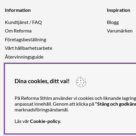
Information
Inspiration
Kundtjänst / FAQ
Blogg
Om Reforma
Varumärken
Företagsbeställning
Vårt hållbarhetsarbete
Återvinningsguide
Integritetspolicy
Jobba hos oss
Dina cookies, ditt val!
På Reforma Sthlm använder vi cookies och liknande lagrings
anpassat innehåll. Genom att klicka på
"Stäng och godkän
marknadsföringsändamål.
En
Läs vår
Cookie-policy
.