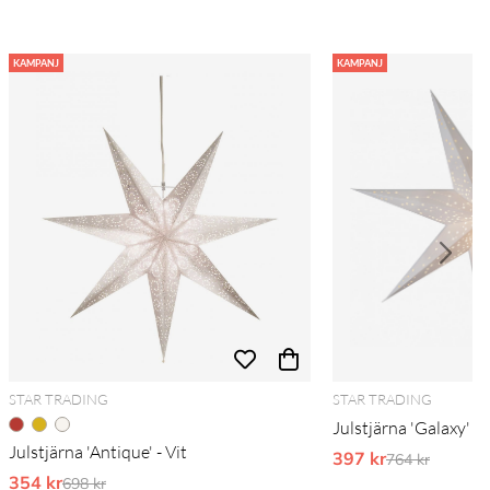
KAMPANJ
KAMPANJ
STAR TRADING
STAR TRADING
Julstjärna 'Galaxy' 1
Julstjärna 'Antique' - Vit
397 kr
Ordinarie pri
764 kr
354 kr
Ordinarie pris:
698 kr