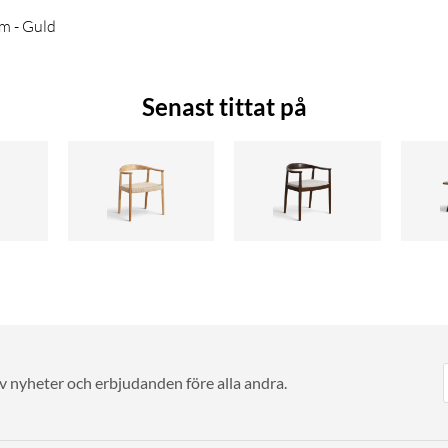
cm - Guld
is:
Senast tittat på
av nyheter och erbjudanden före alla andra.