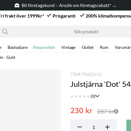
Bli företagskund – Ansök om företagsrabatt* →
Fri frakt över 1999kr*
Prisgaranti
200% klimatkompens
r
Bästsäljare
Responsible
Vintage
Outlet
Rum
Varumär
cm - Guld
STAR TRADING
Julstjärna 'Dot' 5
★
★
★
★
★
(0)
230
kr
287
kr