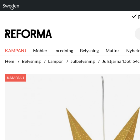
Sweden
KAMPANJ
Möbler
Inredning
Belysning
Mattor
Nyhete
Hem
Belysning
Lampor
Julbelysning
Julstjärna 'Dot' 54
Produktbilder Julstjärna 'Dot' 54cm - Guld
KAMPANJ