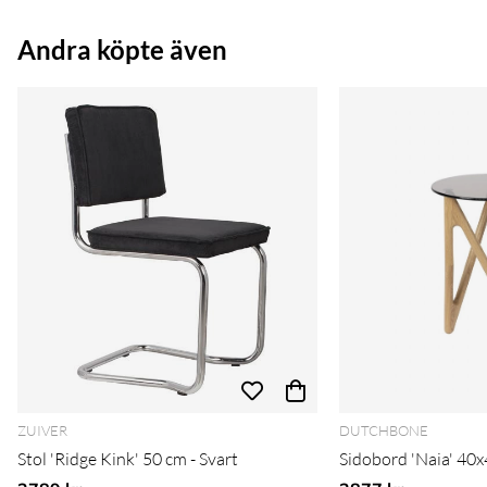
Andra köpte även
ZUIVER
DUTCHBONE
Stol 'Ridge Kink' 50 cm - Svart
Sidobord 'Naia' 40x