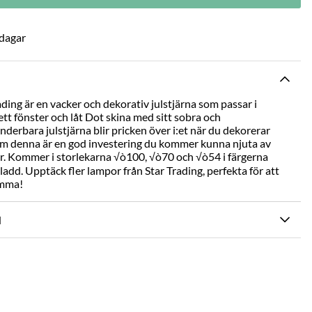
 dagar
ading är en vacker och dekorativ julstjärna som passar i
ett fönster och låt Dot skina med sitt sobra och
nderbara julstjärna blir pricken över i:et när du dekorerar
som denna är en god investering du kommer kunna njuta av
er. Kommer i storlekarna √ò100, √ò70 och √ò54 i färgerna
 sladd. Upptäck fler lampor från Star Trading, perfekta för att
emma!
N