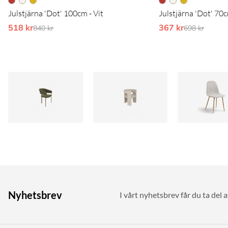
Julstjärna 'Dot' 100cm - Vit
Julstjärna 'Dot' 70
518 kr
Ordinarie pris:
367 kr
Ordinarie pr
840 kr
698 kr
Nyhetsbrev
I vårt nyhetsbrev får du ta del 