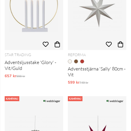
STAR TRADING
REFORMA
Adventsljusstake 'Glory' -
Vit/Guld
Adventsstjärna 'Sally' 80cm -
Vit
657 kr
Ordinarie pris:
998 kr
599 kr
Ordinarie pris:
749 kr
KAMPANJ
KAMPANJ
I webblager
I webblager