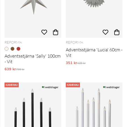
REFORMA
REFORMA
Adventsstjärna 'Lucia' 60cm -
Vit
Adventsstjärna 'Sally' 100cm
- Vit
351 kr
Ordinarie pris:
439 kr
639 kr
Ordinarie pris:
799 kr
KAMPANJ
KAMPANJ
I webblager
I webblager