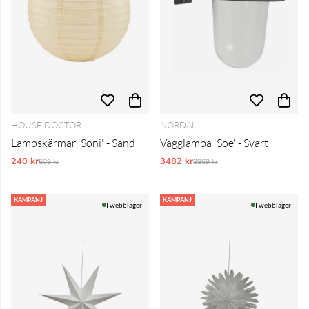
HOUSE DOCTOR
NORDAL
Lampskärmar 'Soni' - Sand
Vägglampa 'Soe' - Svart
240 kr
Ordinarie pris:
3482 kr
Ordinarie pris:
509 kr
3869 kr
KAMPANJ
KAMPANJ
I webblager
I webblager