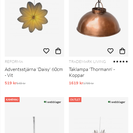
REFORMA
TRADEMARK LIVING
★★★★★
Adventsstjärna 'Daisy' 60cm
Taklampa 'Thormann' -
- Vit
Koppar
519 kr
Ordinarie pris:
1619 kr
Ordinarie pris:
649 kr
1799 kr
KAMPANJ
OUTLET
I webblager
I webblager