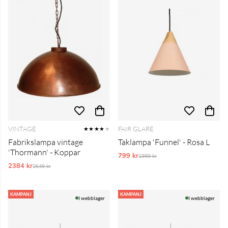
VINTAGE
FAIR GLARE
★★★★
★
Fabrikslampa vintage
Taklampa 'Funnel' - Rosa L
'Thormann' - Koppar
799 kr
Ordinarie pris:
1999 kr
2384 kr
Ordinarie pris:
2649 kr
KAMPANJ
KAMPANJ
I webblager
I webblager