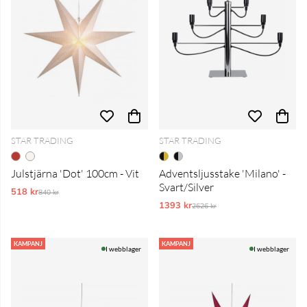
STAR TRADING
STAR TRADING
Julstjärna 'Dot' 100cm - Vit
Adventsljusstake 'Milano' -
Svart/Silver
518 kr
Ordinarie pris:
840 kr
1393 kr
Ordinarie pris:
2626 kr
KAMPANJ
KAMPANJ
I webblager
I webblager