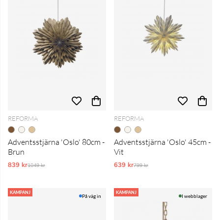
REFORMA
REFORMA
Adventsstjärna 'Oslo' 80cm -
Adventsstjärna 'Oslo' 45cm -
Brun
Vit
839 kr
Ordinarie pris:
639 kr
Ordinarie pris:
1049 kr
799 kr
KAMPANJ
KAMPANJ
På väg in
I webblager