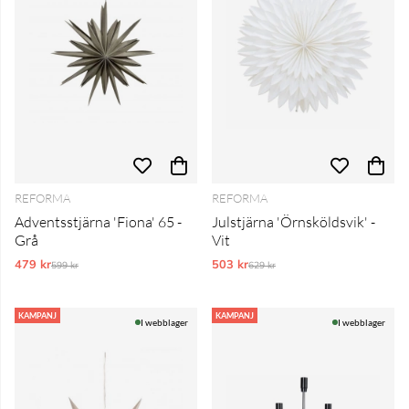
REFORMA
REFORMA
Adventsstjärna 'Fiona' 65 -
Julstjärna 'Örnsköldsvik' -
Grå
Vit
479 kr
Ordinarie pris:
503 kr
Ordinarie pris:
599 kr
629 kr
KAMPANJ
KAMPANJ
I webblager
I webblager