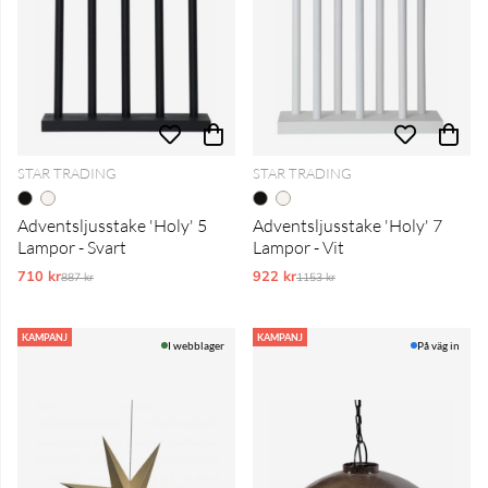
STAR TRADING
STAR TRADING
Adventsljusstake 'Holy' 5
Adventsljusstake 'Holy' 7
Lampor - Svart
Lampor - Vit
710 kr
Ordinarie pris:
922 kr
Ordinarie pris:
887 kr
1153 kr
KAMPANJ
KAMPANJ
I webblager
På väg in