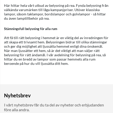
Här hittar hela vårt utbud av belysning på rea. Fynda belysning från
välkända varumärken till låga kampanjpriser. Utöver klassiska
lampor
, såsom taklampor, bordslampor och golvlampor - så hittar
du även
lamptillbehör
på rea.
Stämningsfull belysning för alla rum
Att få till rätt belysning i hemmet är en viktig del av inredningen för
att skapa ett trivsamt hem. Belysningen bidrar till olika stämningar
och ger dig möjlighet att ljussätta hemmet enligt dina önskemål.
När man ljussätter ett hem, så är det viktigt att man väljer rätt
belysning för rätt ändamål. I vår avdelning för belysning på rea, så
hittar du en bredd av lampor som passar hemmets alla rum
beroende på hur du vill ljussätta ditt hem.
Nyhetsbrev
I vårt nyhetsbrev får du ta del av nyheter och erbjudanden
före alla andra.