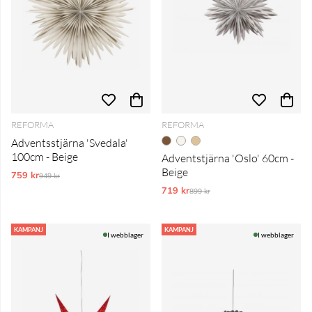
REFORMA
REFORMA
Adventsstjärna 'Svedala'
100cm - Beige
Adventstjärna 'Oslo' 60cm -
Beige
759 kr
Ordinarie pris:
949 kr
719 kr
Ordinarie pris:
899 kr
KAMPANJ
KAMPANJ
I webblager
I webblager