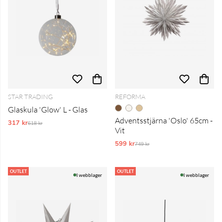
STAR TRADING
REFORMA
Glaskula 'Glow' L - Glas
Adventsstjärna 'Oslo' 65cm -
317 kr
Ordinarie pris:
618 kr
Vit
599 kr
Ordinarie pris:
749 kr
OUTLET
OUTLET
I webblager
I webblager