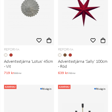
REFORMA
REFORMA
Adventsstjärna 'Lotus' 45cm
Adventsstjärna 'Sally' 100cm
- Vit
- Röd
719 kr
Ordinarie pris:
639 kr
Ordinarie pris:
899 kr
799 kr
KAMPANJ
KAMPANJ
På väg in
På väg in