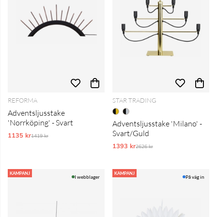
REFORMA
STAR TRADING
Adventsljusstake
'Norrköping' - Svart
Adventsljusstake 'Milano' -
Svart/Guld
1135 kr
Ordinarie pris:
1419 kr
1393 kr
Ordinarie pris:
2626 kr
KAMPANJ
KAMPANJ
I webblager
På väg in