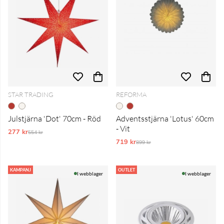
STAR TRADING
REFORMA
Julstjärna 'Dot' 70cm - Röd
Adventsstjärna 'Lotus' 60cm
- Vit
277 kr
Ordinarie pris:
554 kr
719 kr
Ordinarie pris:
899 kr
KAMPANJ
OUTLET
I webblager
I webblager