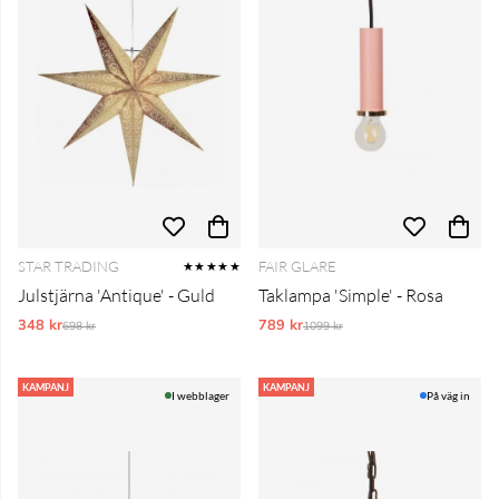
STAR TRADING
FAIR GLARE
★★★★★
Julstjärna 'Antique' - Guld
Taklampa 'Simple' - Rosa
348 kr
Ordinarie pris:
789 kr
Ordinarie pris:
698 kr
1099 kr
KAMPANJ
KAMPANJ
I webblager
På väg in