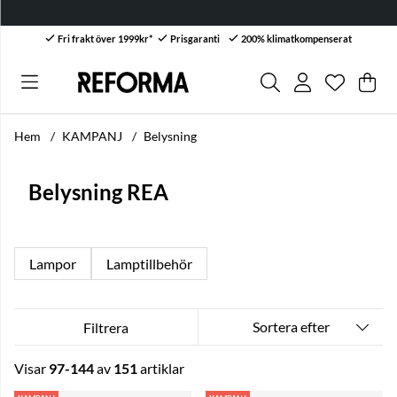
SUMMER SALE! Upp till 
Fri frakt över 1999kr*
Prisgaranti
200% klimatkompenserat
Önskelis
Antal i ön
.
Var
Anta
.
Hem
KAMPANJ
Belysning
Belysning REA
Lampor
Lamptillbehör
Sortera efter
Filtrera
Visar
97-144
av
151
artiklar