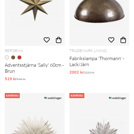
REFORMA
TRADEMARK LIVING
Fabrikslampa 'Thormann' -
Lack/Järn
Adventsstjärna 'Sally' 60cm -
Brun
2002 kr
Ordinarie pris:
2224 kr
519 kr
Ordinarie pris:
649 kr
KAMPANJ
KAMPANJ
I webblager
I webblager