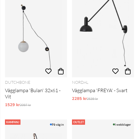
DUTCHBONE
NORDAL
Vägglampa 'Bulan' 32x61 -
Vägglampa 'FREYA' - Svart
Vit
2285 kr
Ordinarie pris:
2539 kr
1529 kr
Ordinarie pris:
2097 kr
KAMPANJ
OUTLET
På väg in
I webblager