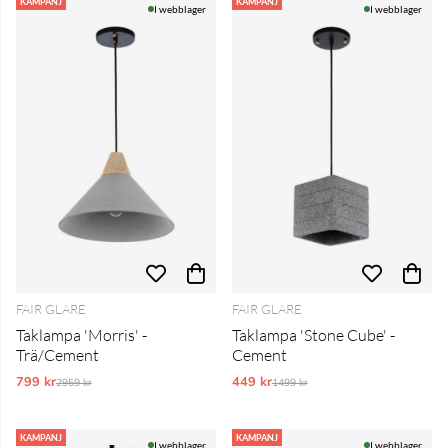
Produkter
KAMPANJ
KAMPANJ
I webblager
I webblager
FAIR GLARE
FAIR GLARE
Taklampa 'Morris' -
Taklampa 'Stone Cube' -
Trä/Cement
Cement
799 kr
Ordinarie pris:
449 kr
Ordinarie pris:
2959 kr
1499 kr
KAMPANJ
KAMPANJ
I webblager
I webblager