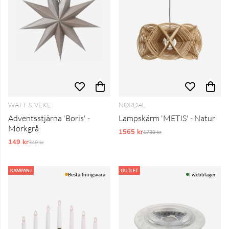
WATT & VEKE
NORDAL
Adventsstjärna 'Boris' -
Lampskärm 'METIS' - Natur
Mörkgrå
1565 kr
Ordinarie pris:
1739 kr
149 kr
Ordinarie pris:
349 kr
KAMPANJ
OUTLET
Beställningsvara
I webblager