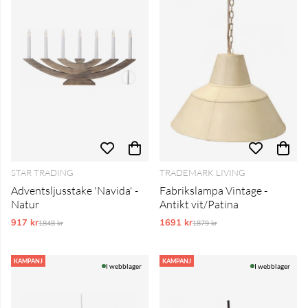
STAR TRADING
TRADEMARK LIVING
Adventsljusstake 'Navida' -
Fabrikslampa Vintage -
Natur
Antikt vit/Patina
917 kr
Ordinarie pris:
1691 kr
Ordinarie pris:
1848 kr
1879 kr
KAMPANJ
KAMPANJ
I webblager
I webblager