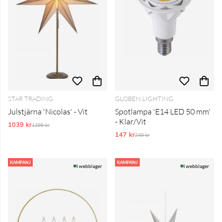
STAR TRADING
GLOBEN LIGHTING
Julstjärna 'Nicolas' - Vit
Spotlampa 'E14 LED 50 mm'
- Klar/Vit
1039 kr
Ordinarie pris:
1299 kr
147 kr
Ordinarie pris:
249 kr
KAMPANJ
KAMPANJ
I webblager
I webblager