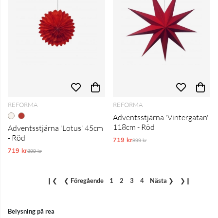
REFORMA
REFORMA
Adventsstjärna 'Vintergatan'
118cm - Röd
Adventsstjärna 'Lotus' 45cm
- Röd
719 kr
Ordinarie pris:
899 kr
719 kr
Ordinarie pris:
899 kr
❙❮
❮
Föregående
1
2
3
4
Nästa
❯
❯❙
Belysning på rea