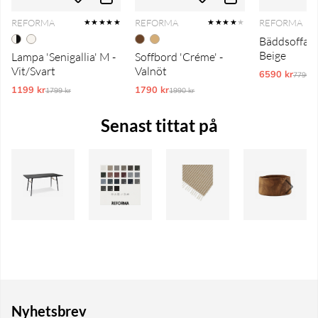
REFORMA
REFORMA
REFORMA
★★★★★
★★★★
★
Bäddsoffa 'T
Beige
Lampa 'Senigallia' M -
Soffbord 'Créme' -
Vit/Svart
Valnöt
6590 kr
Ordina
7790 k
1199 kr
Ordinarie pris:
1790 kr
Ordinarie pris:
1799 kr
1990 kr
Senast tittat på
Nyhetsbrev