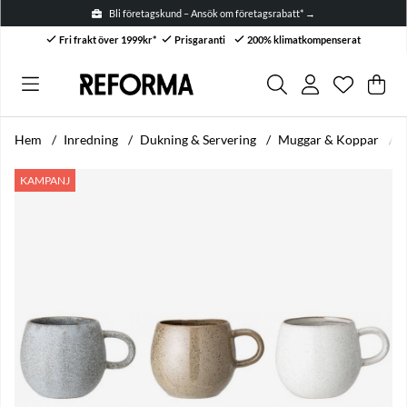
Bli företagskund – Ansök om företagsrabatt* →
Fri frakt över 1999kr*
Prisgaranti
200% klimatkompenserat
Önskelis
Antal i ön
.
Var
Anta
.
Hem
Inredning
Dukning & Servering
Muggar & Koppar
M
Produktbilder Muggar 'Addison' - Multi
KAMPANJ