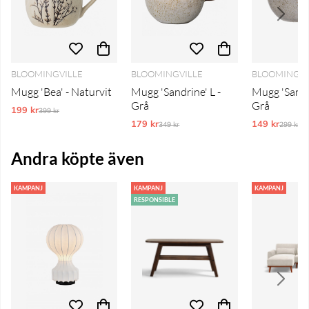
BLOOMINGVILLE
BLOOMINGVILLE
BLOOMINGVI
Mugg 'Bea' - Naturvit
Mugg 'Sandrine' L -
Mugg 'Sandri
Grå
Grå
199 kr
Ordinarie pris:
399 kr
179 kr
Ordinarie pris:
149 kr
Ordinar
349 kr
299 kr
Andra köpte även
KAMPANJ
KAMPANJ
KAMPANJ
RESPONSIBLE