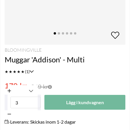
BLOOMINGVILLE
Muggar 'Addison' - Multi
★
★
★
★
★
(1)
179
kr
349
kr
Lägg i kundvagnen
Leverans:
Skickas inom 1-2 dagar