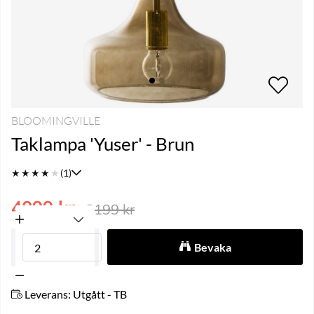
BLOOMINGVILLE
Taklampa 'Yuser' - Brun
★
★
★
★
★
(1)
4099
kr
8199
kr
Bevaka
Leverans:
Utgått - TB