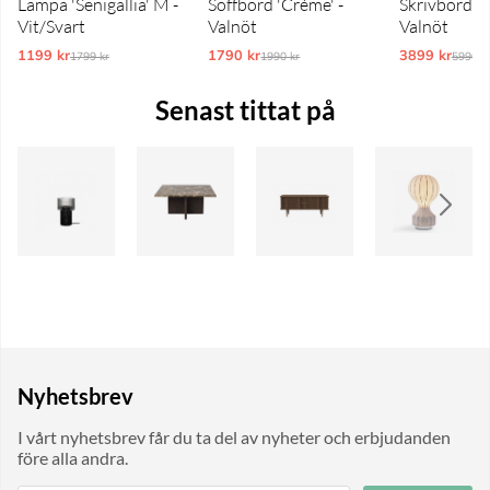
Lampa 'Senigallia' M -
Soffbord 'Créme' -
Skrivbord 'P
Vit/Svart
Valnöt
Valnöt
1199 kr
Ordinarie pris:
1790 kr
Ordinarie pris:
3899 kr
Ordina
1799 kr
1990 kr
5990 k
Senast tittat på
Nyhetsbrev
I vårt nyhetsbrev får du ta del av nyheter och erbjudanden
före alla andra.