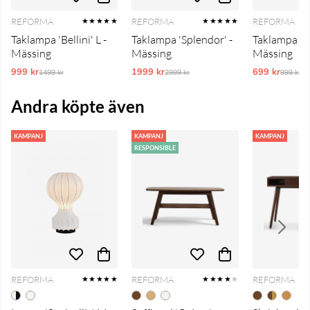
REFORMA
REFORMA
REFORMA
★★★★★
★★★★★
Taklampa 'Bellini' L -
Taklampa 'Splendor' -
Taklampa 'Bel
Mässing
Mässing
Mässing
999 kr
Ordinarie pris:
1999 kr
Ordinarie pris:
699 kr
Ordinar
1499 kr
2999 kr
999 kr
Andra köpte även
KAMPANJ
KAMPANJ
KAMPANJ
RESPONSIBLE
REFORMA
REFORMA
REFORMA
★★★★★
★★★★
★