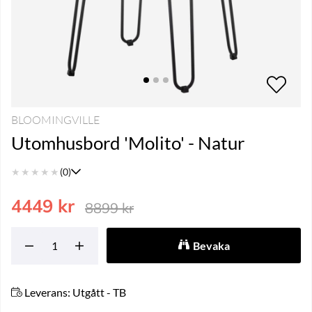
BLOOMINGVILLE
Utomhusbord 'Molito' - Natur
★
★
★
★
★
(0)
4449
kr
8899
kr
Bevaka
Leverans:
Utgått - TB