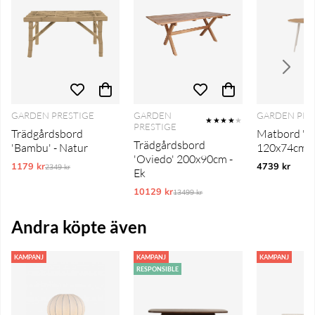
GARDEN PRESTIGE
GARDEN
GARDEN PRE
★★★★
★
PRESTIGE
Trädgårdsbord
Matbord 'Sa
Trädgårdsbord
'Bambu' - Natur
120x74cm - 
'Oviedo' 200x90cm -
1179 kr
Ordinarie pris:
4739 kr
2349 kr
Ek
10129 kr
Ordinarie pris:
13499 kr
Andra köpte även
KAMPANJ
KAMPANJ
KAMPANJ
RESPONSIBLE