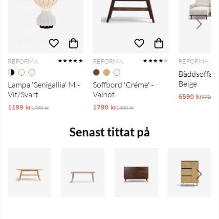
REFORMA
REFORMA
REFORMA
★★★★★
★★★★
★
Bäddsoffa 'T
Beige
Lampa 'Senigallia' M -
Soffbord 'Créme' -
Vit/Svart
Valnöt
6590 kr
Ordina
7790 k
1199 kr
Ordinarie pris:
1790 kr
Ordinarie pris:
1799 kr
1990 kr
Senast tittat på