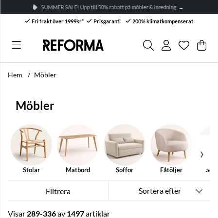
SUMMER SALE! Upp till 50% rabatt på möbler & inredning. →
Fri frakt över 1999kr*
Prisgaranti
200% klimatkompenserat
Önskelis
Antal i ön
.
Var
Anta
.
Hem
Möbler
Möbler
Stolar
Matbord
Soffor
Fåtöljer
Soff
Sortera efter
Filtrera
Visar
289-336
av
1497
artiklar