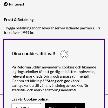
Pinterest
Frakt & Betalning
Trygga betalningar och leveranser via ledande partners. Fri
frakt över 1999 kr.
Dina cookies, ditt val!
På Reforma Sthlm använder vi cookies och liknande
lagringstekniker för att ge dig en bättre upplevelse,
relevant marknadsföring och anpassat innehåll.
Genom att klicka på
"Stäng och godkänn"
samtycker du till vår användning av cookies för
statistik- och marknadsföringsändamål.
Läs vår
Cookie-policy
.
Reforma Sthlm AB (org. no. 556849-2606)
Engelbrektsgatan 29
(Note! Postal address only), SE-114 32