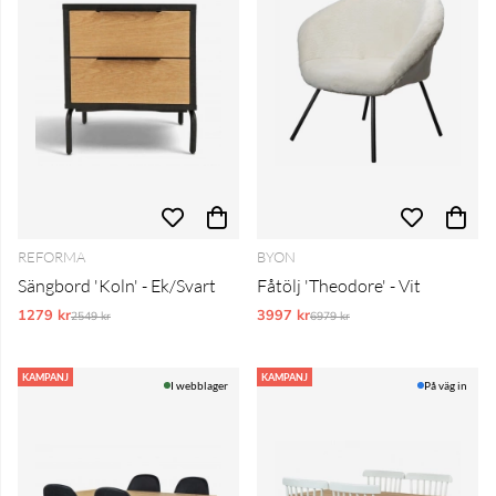
REFORMA
BYON
Sängbord 'Koln' - Ek/Svart
Fåtölj 'Theodore' - Vit
1279 kr
Ordinarie pris:
3997 kr
Ordinarie pris:
2549 kr
6979 kr
KAMPANJ
KAMPANJ
I webblager
På väg in