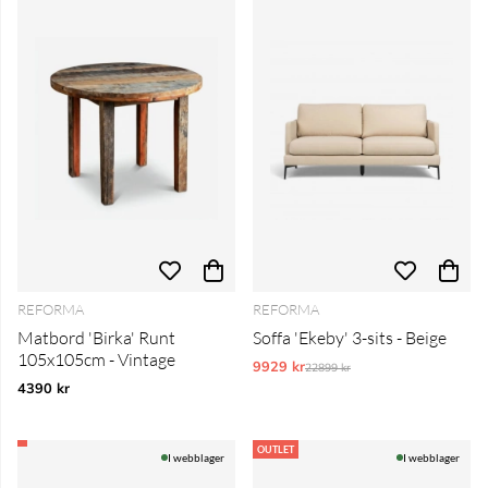
REFORMA
REFORMA
Matbord 'Birka' Runt
Soffa 'Ekeby' 3-sits - Beige
105x105cm - Vintage
9929 kr
Ordinarie pris:
22899 kr
4390 kr
OUTLET
I webblager
I webblager