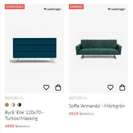
SUPER DEALS
KAMPANJ
I webblager
I webblager
REFORMA
REFORMA
Soffa 'Armando' - Mörkgrön
Byrå 'Elle' 120x70 -
4519 kr
Ordinarie pris:
6599 kr
Turkos/Mässing
4999 kr
Ordinarie pris:
8649 kr