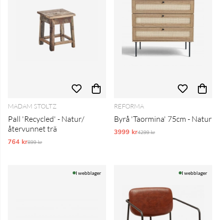
MADAM STOLTZ
REFORMA
Pall 'Recycled' - Natur/
Byrå 'Taormina' 75cm - Natur
återvunnet trä
3999 kr
Ordinarie pris:
4299 kr
764 kr
Ordinarie pris:
899 kr
I webblager
I webblager