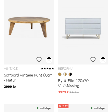
VINTAGE
REFORMA
★★★★★
Soffbord Vintage Runt 80cm
- Natur
Byrå 'Elle' 120x70 -
Vit/Mässing
2999 kr
3929 kr
Ordinarie pris:
8849 kr
OUTLET
I webblager
I webblager