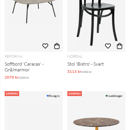
REFORMA
NORDAL
Soffbord 'Caracas' -
Stol 'Bistro' - Svart
Grå/marmor
3113 kr
Ordinarie pris:
3459 kr
2079 kr
Ordinarie pris:
2269 kr
KAMPANJ
KAMPANJ
På väg in
I webblager