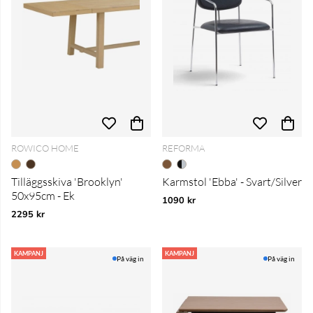
ROWICO HOME
REFORMA
Tilläggsskiva 'Brooklyn'
Karmstol 'Ebba' - Svart/Silver
50x95cm - Ek
1090 kr
2295 kr
KAMPANJ
KAMPANJ
På väg in
På väg in