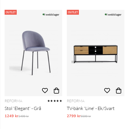
OUTLET
OUTLET
I webblager
I webblager
REFORMA
REFORMA
★★★★★
Stol 'Elegant' - Grå
TV-bänk 'Line' - Ek/Svart
1249 kr
Ordinarie pris:
2799 kr
Ordinarie pris:
2499 kr
5599 kr