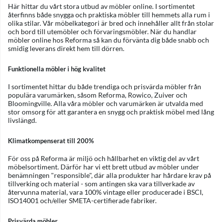
Här hittar du vårt stora utbud av möbler online. I sortimentet
återfinns både snygga och praktiska möbler till hemmets alla rum i
olika stilar. Vår möbelkategori är bred och innehåller allt från
stolar
och
bord
till
utemöbler
och
förvaringsmöbler
. När du handlar
möbler online hos Reforma så kan du förvänta dig både snabb och
smidig leverans direkt hem till dörren.
Funktionella möbler i hög kvalitet
I sortimentet hittar du både trendiga och prisvärda möbler från
populära varumärken, såsom
Reforma
,
Rowico
,
Zuiver
och
Bloomingville
. Alla våra möbler och varumärken är utvalda med
stor omsorg för att garantera en snygg och praktisk möbel med lång
livslängd.
Klimatkompenserat till 200%
För oss på Reforma är miljö och hållbarhet en viktig del av vårt
möbelsortiment. Därför har vi ett brett utbud av möbler under
benämningen "responsible", där alla produkter har
hårdare krav på
tillverking och material - som antingen ska vara tillverkade av
återvunna material, vara 100% vintage eller producerade i BSCI,
ISO14001 och/eller SMETA-certifierade fabriker.
Prisvärda möbler