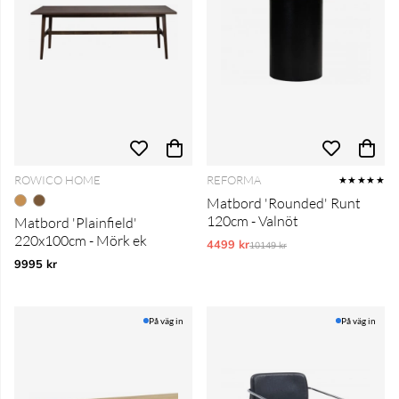
ROWICO HOME
REFORMA
★★★★★
Matbord 'Rounded' Runt
120cm - Valnöt
Matbord 'Plainfield'
220x100cm - Mörk ek
4499 kr
Ordinarie pris:
10149 kr
9995 kr
På väg in
På väg in