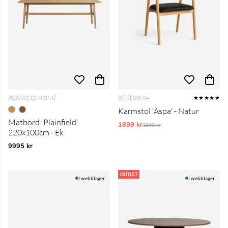
ROWICO HOME
REFORMA
★★★★★
Karmstol 'Aspa' - Natur
Matbord 'Plainfield'
1699 kr
Ordinarie pris:
1990 kr
220x100cm - Ek
9995 kr
OUTLET
I webblager
I webblager