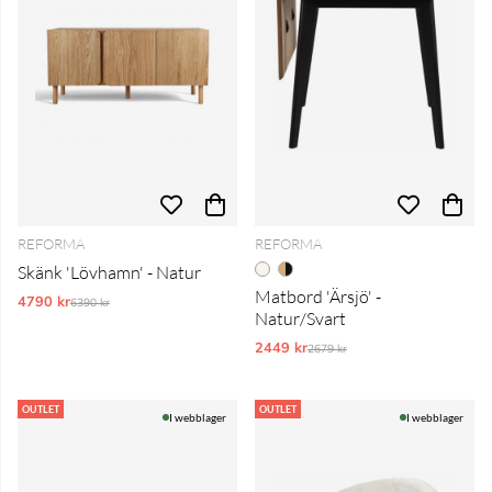
REFORMA
REFORMA
Skänk 'Lövhamn' - Natur
Matbord 'Ärsjö' -
4790 kr
Ordinarie pris:
6390 kr
Natur/Svart
2449 kr
Ordinarie pris:
2679 kr
OUTLET
OUTLET
I webblager
I webblager