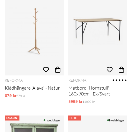
REFORMA
REFORMA
★★★★★
Klädhängare 'Alava' - Natur
Matbord 'Hornstull'
160x90cm - Ek/Svart
679 kr
Ordinarie pris:
679 kr
5999 kr
Ordinarie pris:
11999 kr
KAMPANJ
OUTLET
I webblager
I webblager