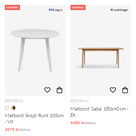
Produkter
KAMPANJ
KAMPANJ
På väg in
I webblager
REFORMA
REFORMA
Matbord 'Saba' 180x90 cm -
Ek
Matbord 'Ärsjö' Runt 105cm
- Vit
5490 kr
Ordinarie pris:
5990 kr
2679 kr
Ordinarie pris:
2879 kr