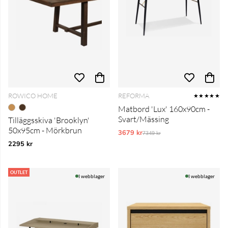
ROWICO HOME
REFORMA
★★★★★
Matbord 'Lux' 160x90cm -
Svart/Mässing
Tilläggsskiva 'Brooklyn'
50x95cm - Mörkbrun
3679 kr
Ordinarie pris:
7349 kr
2295 kr
OUTLET
I webblager
I webblager