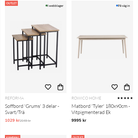
OUTLET
I webblager
På väg in
REFORMA
ROWICO HOME
★★★★★
Soffbord 'Grums' 3 delar -
Matbord 'Tyler' 180x90cm -
Svart/Trä
Vitpigmenterad Ek
1029 kr
Ordinarie pris:
9995 kr
2049 kr
KAMPANJ
OUTLET