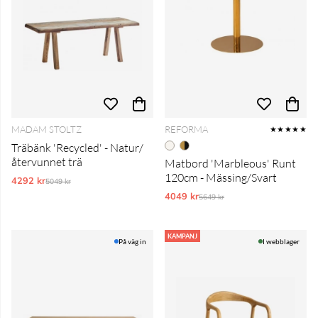
MADAM STOLTZ
REFORMA
★★★★★
Träbänk 'Recycled' - Natur/
återvunnet trä
Matbord 'Marbleous' Runt
120cm - Mässing/Svart
4292 kr
Ordinarie pris:
5049 kr
4049 kr
Ordinarie pris:
5649 kr
KAMPANJ
På väg in
I webblager