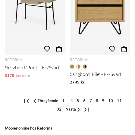
REFORMA
REFORMA
Skrivbord 'Punt' - Ek/Svart
Sängbord 'Elle' - Ek/Svart
3179 kr
Ordinarie pris:
6349 kr
2749 kr
..
..
❙❮
❮
Föregående
1
4
5
6
7
8
9
10
11
32
Nästa
❯
❯❙
Möbler online hos Reforma