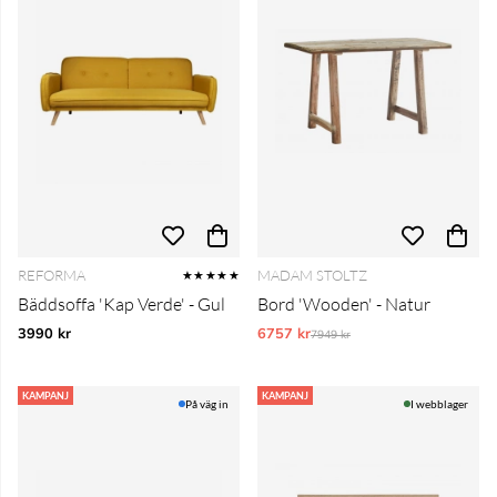
REFORMA
MADAM STOLTZ
★★★★★
Bäddsoffa 'Kap Verde' - Gul
Bord 'Wooden' - Natur
3990 kr
6757 kr
Ordinarie pris:
7949 kr
KAMPANJ
KAMPANJ
På väg in
I webblager