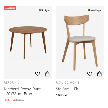
KAMPANJ
På väg in
I webblager
REFORMA
ROWICO HOME
Matbord 'Roxby' Runt
Stol 'Ami' - Ek
120x76cm - Brun
1695 kr
3549 kr
Ordinarie pris:
4049 kr