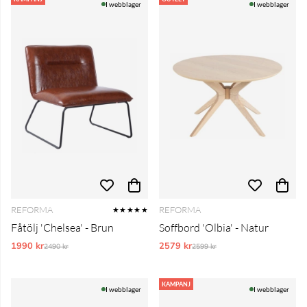
I webblager
I webblager
REFORMA
REFORMA
★★★★★
Fåtölj 'Chelsea' - Brun
Soffbord 'Olbia' - Natur
1990 kr
Ordinarie pris:
2579 kr
Ordinarie pris:
2490 kr
2599 kr
KAMPANJ
I webblager
I webblager