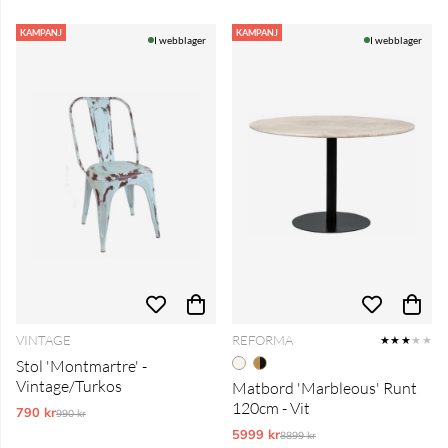
KAMPANJ
KAMPANJ
I webblager
I webblager
VINTAGE
REFORMA
★★★
★★
Stol 'Montmartre' -
Vintage/Turkos
Matbord 'Marbleous' Runt
120cm - Vit
790 kr
Ordinarie pris:
990 kr
5999 kr
Ordinarie pris:
8899 kr