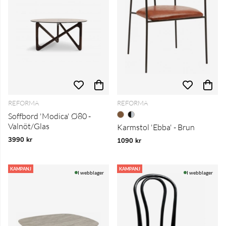
REFORMA
REFORMA
Soffbord 'Modica' Ø80 -
Valnöt/Glas
Karmstol 'Ebba' - Brun
3990 kr
1090 kr
KAMPANJ
KAMPANJ
I webblager
I webblager