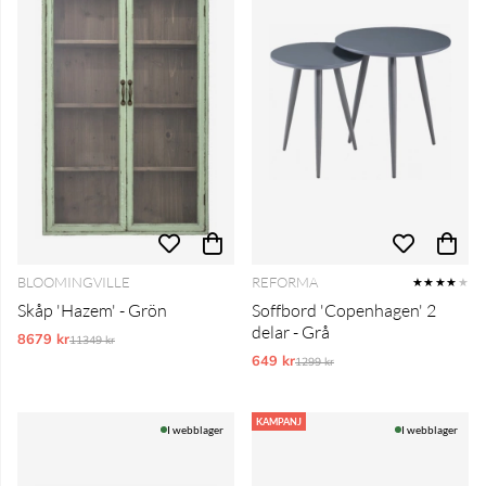
BLOOMINGVILLE
REFORMA
★★★★
★
Skåp 'Hazem' - Grön
Soffbord 'Copenhagen' 2
delar - Grå
8679 kr
Ordinarie pris:
11349 kr
649 kr
Ordinarie pris:
1299 kr
KAMPANJ
I webblager
I webblager