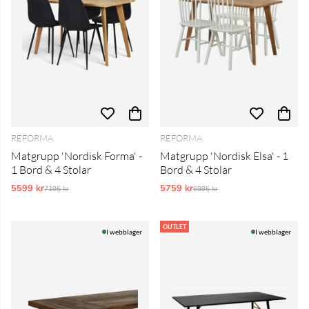
REFORMA
REFORMA
Matgrupp 'Nordisk Forma' -
Matgrupp 'Nordisk Elsa' - 1
1 Bord & 4 Stolar
Bord & 4 Stolar
5599 kr
Ordinarie pris:
5759 kr
Ordinarie pris:
7195 kr
6995 kr
OUTLET
I webblager
I webblager